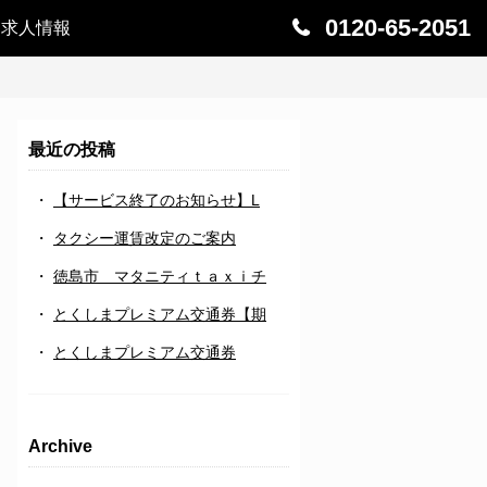
0120-65-2051
求人情報
最近の投稿
【サービス終了のお知らせ】L
タクシー運賃改定のご案内
徳島市 マタニティｔａｘｉチ
とくしまプレミアム交通券【期
とくしまプレミアム交通券
Archive